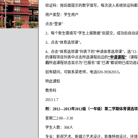
验证码：按后面提示的数字填写，每次进入系统验证码都
用户类型：学生用户
点击“登录”
2、每个新生需填写“学生上报数据”后提交，成功后自动
3、点击“体育选项课”。
4、点击“体育选项课”列表下的“申请体育选项课”，选“12
的课程项目列表中点击所选课程后边的
“申请课程”
（课程
后
所选课程状态显示为“已报名”或“已满”都说明已成功选
如有疑问，可联系梁老师，电话020-39362013。
特此通知
教务科
2013.1.7
附：
2012—2013
年
2012
级（一年级）第二学期体育课选项
星期二2:00—3:30
学生人数：368人
专业：影视艺术、新媒介艺术设计、影像特效设计、环境