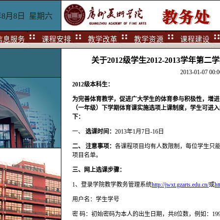
6年8月8日 星期六
信息服务
课程安排
教学改革
教学资源
课程建设
关于2012级学生2012-2013学年
2013-01-07 00:0
2012
级本科生：
为完善体育教学，促进广大学生的体育参与积极性，增进学
（一年级）下学期体育课实施选项上课制度，学生可进入
下：
一、
选课时间：
2013年1月7日-16日
二、
注意事项：
各课程项目均有人数限制，每位学生只
项目名单。
三、网上选课步骤：
1、登录学院教学教务管理系统
http://jwxt.gzarts.edu.cn/
或
ht
用户名：学生学号
密 码：初始密码为本人的出生日期，共8位数，例如：1990年