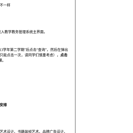
不一样
进入教学教务管理系统主界面。
-13学年第二学期”后点击“查询”，然后在弹出
只能点击一次，请同学们慎重考虑），
点击
课。
安排
艺术设计、书籍装帧艺术、品牌广告设计、